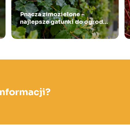
Pnącza zimozielone –
najlepsze gatunki do ogrodu
i na balkon
informacji?