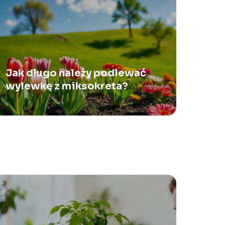
Jak długo należy podlewać
wylewkę z miksokreta?