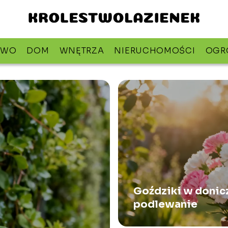
TWO
DOM
WNĘTRZA
NIERUCHOMOŚCI
OGR
Goździki w donicz
podlewanie