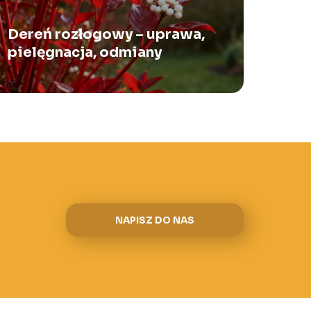
Dereń rozłogowy – uprawa,
pielęgnacja, odmiany
NAPISZ DO NAS