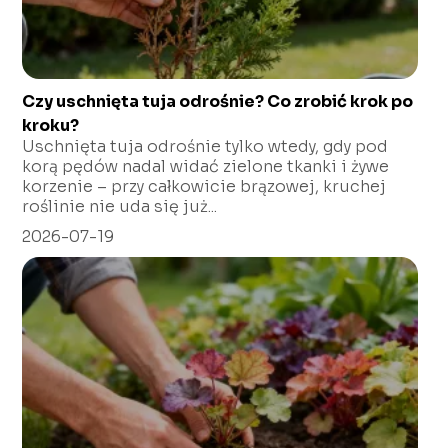
Czy uschnięta tuja odrośnie? Co zrobić krok po
kroku?
Uschnięta tuja odrośnie tylko wtedy, gdy pod
korą pędów nadal widać zielone tkanki i żywe
korzenie – przy całkowicie brązowej, kruchej
roślinie nie uda się już...
2026-07-19