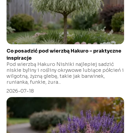
Co posadzić pod wierzbą Hakuro – praktyczne
inspiracje
Pod wierzbą Hakuro Nishiki najlepiej sadzić
niskie byliny i rośliny okrywowe lubiące półcień i
wilgotną, żyzną glebę, takie jak barwinek,
runianka, funkie, żura...
2026-07-18