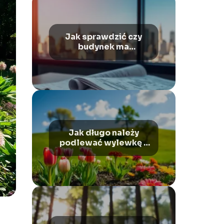
Jak sprawdzić czy
budynek ma
pozwolenie na
użytkowanie?
Jak długo należy
podlewać wylewkę z
miksokreta?