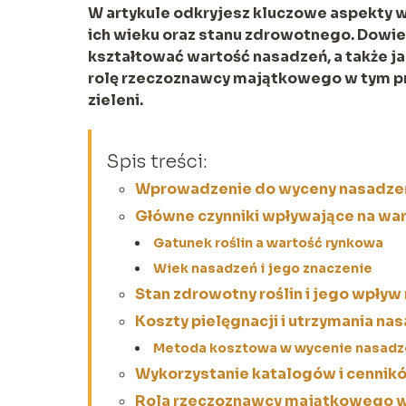
W artykule odkryjesz kluczowe aspekty w
ich wieku oraz stanu zdrowotnego. Dowiesz
kształtować wartość nasadzeń, a także ja
rolę rzeczoznawcy majątkowego w tym pr
zieleni.
Spis treści:
Wprowadzenie do wyceny nasadzeń
Główne czynniki wpływające na wa
Gatunek roślin a wartość rynkowa
Wiek nasadzeń i jego znaczenie
Stan zdrowotny roślin i jego wpływ
Koszty pielęgnacji i utrzymania na
Metoda kosztowa w wycenie nasadz
Wykorzystanie katalogów i cennik
Rola rzeczoznawcy majątkowego w