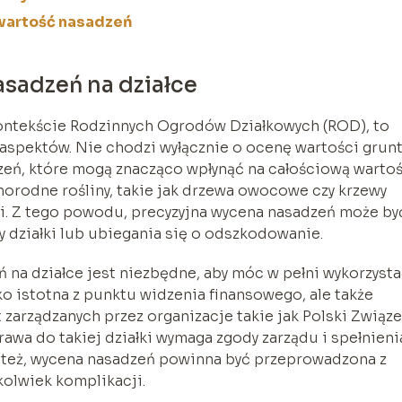
a wartość nasadzeń
sadzeń na działce
kontekście Rodzinnych Ogrodów Działkowych (ROD), to
aspektów. Nie chodzi wyłącznie o ocenę wartości grunt
dzeń, które mogą znacząco wpłynąć na całościową warto
żnorodne rośliny, takie jak drzewa owocowe czy krzewy
ci. Z tego powodu, precyzyjna wycena nasadzeń może by
y działki lub ubiegania się o odszkodowanie.
na działce jest niezbędne, aby móc w pełni wykorzyst
lko istotna z punktu widzenia finansowego, ale także
zarządzanych przez organizacje takie jak Polski Związ
awa do takiej działki wymaga zgody zarządu i spełnieni
 też, wycena nasadzeń powinna być przeprowadzona z
kolwiek komplikacji.