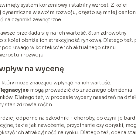
winięty system korzeniowy i stabilny wzrost. Z kolei
j dynamiczne w swoim rozwoju, często są mniej cenion
ć na czynniki zewnętrzne.
zawsze przekłada się na ich wartość. Stan zdrowotny
 z kolei obniża ich atrakcyjność rynkową. Dlatego też, 
y pod uwagę w kontekście ich aktualnego stanu
wzrostu i rozwoju.
o wpływ na wycenę
 który może znacząco wpłynąć na ich wartość.
elęgnacyjne
mogą prowadzić do znacznego obniżenia
nków. Dlatego też, w procesie wyceny nasadzeń na dział
y stan zdrowia roślin.
dziej odporne na szkodniki i choroby, co czyni je bard
yjne, takie jak nawożenie, przycinanie czy opryski, mo
ększyć ich atrakcyjność na rynku. Dlatego też, ocena st