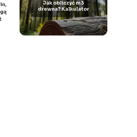
Jak obliczyć m3
in,
drewna? Kalkulator
ogą
ż