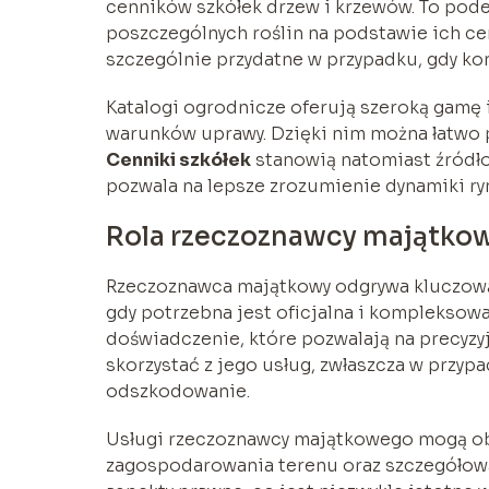
cenników szkółek drzew i krzewów. To pode
poszczególnych roślin na podstawie ich cen
szczególnie przydatne w przypadku, gdy kon
Katalogi ogrodnicze oferują szeroką gamę 
warunków uprawy. Dzięki nim można łatwo 
Cenniki szkółek
stanowią natomiast źródło
pozwala na lepsze zrozumienie dynamiki r
Rola rzeczoznawcy majątko
Rzeczoznawca majątkowy odgrywa kluczową 
gdy potrzebna jest oficjalna i kompleksowa 
doświadczenie, które pozwalają na precyzyj
skorzystać z jego usług, zwłaszcza w przyp
odszkodowanie.
Usługi rzeczoznawcy majątkowego mogą obe
zagospodarowania terenu oraz szczegółową