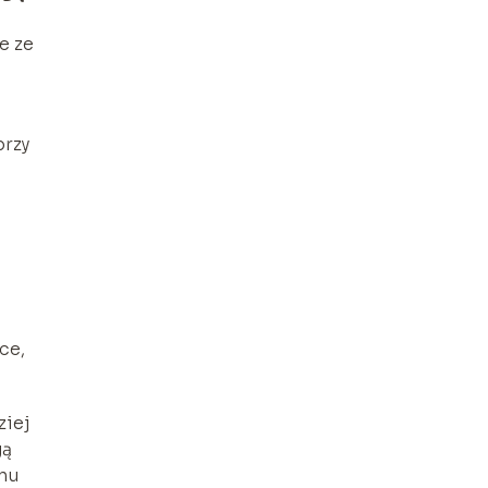
e ze
przy
ce,
ziej
gą
anu