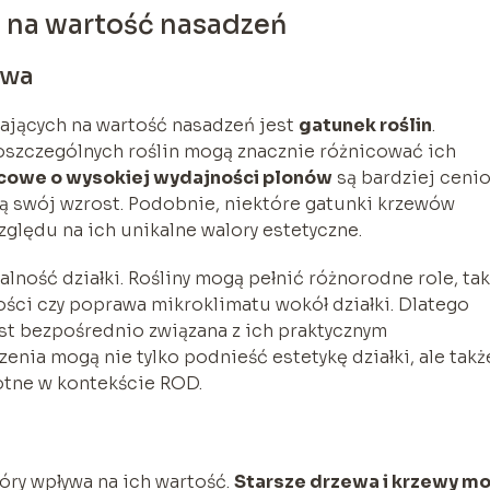
 na wartość nasadzeń
owa
ających na wartość nasadzeń jest
gatunek roślin
.
szczególnych roślin mogą znacznie różnicować ich
owe o wysokiej wydajności plonów
są bardziej ceni
ją swój wzrost. Podobnie, niektóre gatunki krzewów
lędu na ich unikalne walory estetyczne.
lność działki. Rośliny mogą pełnić różnorodne role, tak
ości czy poprawa mikroklimatu wokół działki. Dlatego
st bezpośrednio związana z ich praktycznym
nia mogą nie tylko podnieść estetykę działki, ale takż
totne w kontekście ROD.
tóry wpływa na ich wartość.
Starsze drzewa i krzewy m