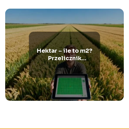
Hektar – ile to m2?
Przelicznik
powierzchni w prosty
sposób