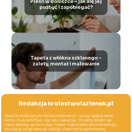
Pleśń w doniczce – jak się jej
pozbyć i zapobiegać?
Tapeta z włókna szklanego –
zalety, montaż i malowanie
Redakcja krolestwolazienek.pl
Zespół redakcyjny krolestwolazienek.pl z pasją zgłębia świat
domu, budownictwa, ogrodu i zakupów. Chcemy dzielić się
naszą wiedzą, upraszczając nawet najbardziej złożone tematy,
aby każdy mógł czerpać radość z tworzenia wymarzonej