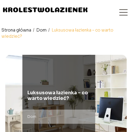
Strona główna
/
Dom
/
Luksusowa łazienka – co warto
wiedzieć?
Luksusowa łazienka – co
warto wiedzieć?
Dom