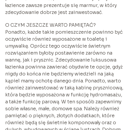
łazience zawsze prezentuje się marmur, w który
zdecydowanie dobrze jest zainwestować.
O CZYM JESZCZE WARTO PAMIĘTAĆ?
Ponadto, każde takie pomieszczenie powinno być
oczywiście również wyposażone w toaletę i
umywalkę. Oprócz tego oczywiście świetnym
rozwiązaniem byłoby postawienie zarówno na
wannę, jak i prysznic. Zdecydowanie luksusowa
łazienka powinna zawierać obydwie te opcje, gdyż
nigdy do końca nie będziemy wiedzieli na jaką
kąpiel mamy ochotę danego dnia. Ponadto, warto
również zainwestować w taką kabinę prysznicową,
która będzie wyposażona w funkcję hydromasażu,
a także funkcję parową. W ten sposób zapewnimy
sobie własne, małe, domowe spa. Należy również
pamiętać o pięknych, złotych dodatkach, które
również będą się świetnie komponowały oraz o
dużych, wbudowanych w ścianę lustrach. Dobrym