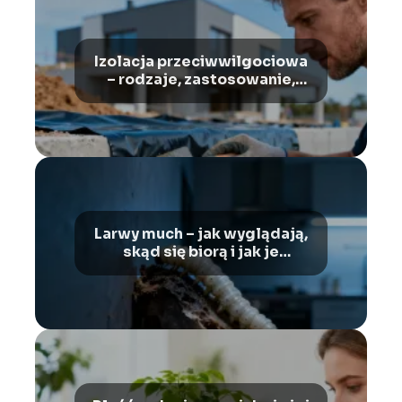
Izolacja przeciwwilgociowa
– rodzaje, zastosowanie,
montaż
Larwy much – jak wyglądają,
skąd się biorą i jak je
zwalczać?