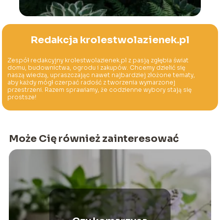
Redakcja krolestwolazienek.pl
Zespół redakcyjny krolestwolazienek.pl z pasją zgłębia świat
domu, budownictwa, ogrodu i zakupów. Chcemy dzielić się
naszą wiedzą, upraszczając nawet najbardziej złożone tematy,
aby każdy mógł czerpać radość z tworzenia wymarzonej
przestrzeni. Razem sprawiamy, że codzienne wybory stają się
prostsze!
Może Cię również zainteresować