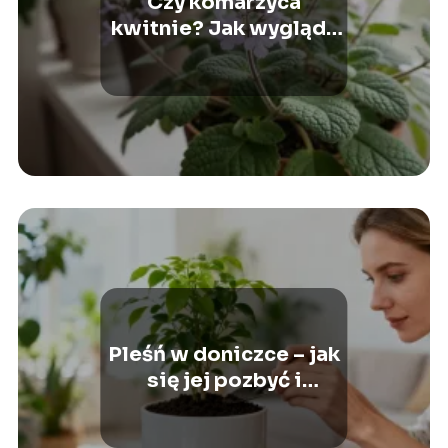
Czy komarzyca
kwitnie? Jak wygląda
jej kwiat i kiedy?
Pleśń w doniczce – jak
się jej pozbyć i
zapobiegać?