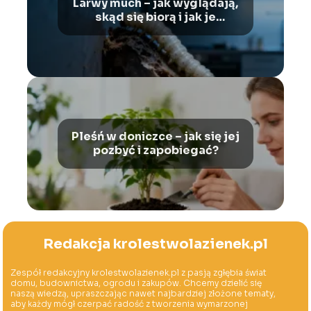
Larwy much – jak wyglądają,
skąd się biorą i jak je
zwalczać?
Pleśń w doniczce – jak się jej
pozbyć i zapobiegać?
Redakcja krolestwolazienek.pl
Zespół redakcyjny krolestwolazienek.pl z pasją zgłębia świat
domu, budownictwa, ogrodu i zakupów. Chcemy dzielić się
naszą wiedzą, upraszczając nawet najbardziej złożone tematy,
aby każdy mógł czerpać radość z tworzenia wymarzonej