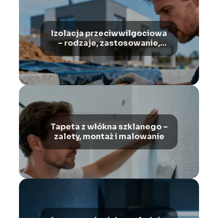
Izolacja przeciwwilgociowa
– rodzaje, zastosowanie,
montaż
Tapeta z włókna szklanego –
zalety, montaż i malowanie