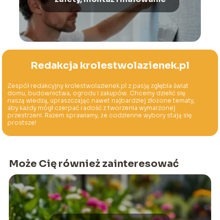
Redakcja krolestwolazienek.pl
Zespół redakcyjny krolestwolazienek.pl z pasją zgłębia świat
domu, budownictwa, ogrodu i zakupów. Chcemy dzielić się
naszą wiedzą, upraszczając nawet najbardziej złożone tematy,
aby każdy mógł czerpać radość z tworzenia wymarzonej
przestrzeni. Razem sprawiamy, że codzienne wybory stają się
prostsze!
Może Cię również zainteresować