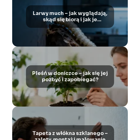
Larwy much – jak wyglądają,
skąd się biorą i jak je
zwalczać?
Pleśń w doniczce – jak się jej
pozbyć i zapobiegać?
Tapeta z włókna szklanego –
zalety, montaż i malowanie