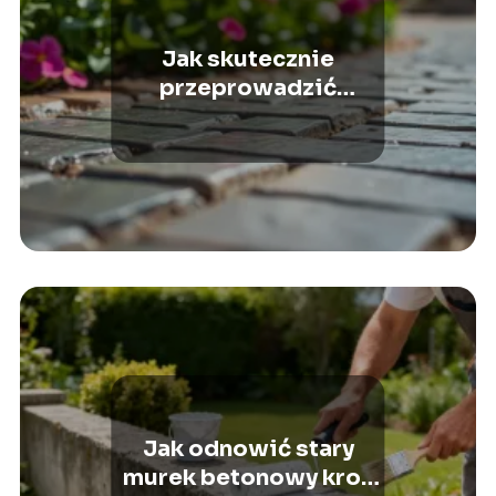
Jak skutecznie
przeprowadzić
czyszczenie kostki
brukowej?
Jak odnowić stary
murek betonowy krok