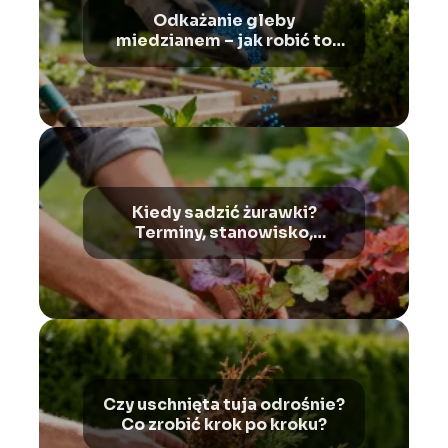
Odkażanie gleby
miedzianem – jak robić to
bezpiecznie?
Kiedy sadzić żurawki?
Terminy, stanowisko,
pielęgnacja
Czy uschnięta tuja odrośnie?
Co zrobić krok po kroku?